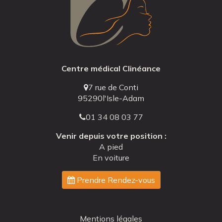
Centre médical Clinéance
7 rue de Conti
95290
l'Isle-Adam
01 34 08 03 77
Venir depuis votre position :
A pied
En voiture
Prendre Rendez-vous
Navigation
Mentions légales