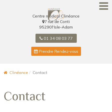
Skip
to
content
Centre médical Clinéance
7 rue de Conti
95290
l'Isle-Adam
01 34 08 03 77
Prendre Rendez-vous
Clinéance
Contact
Contact