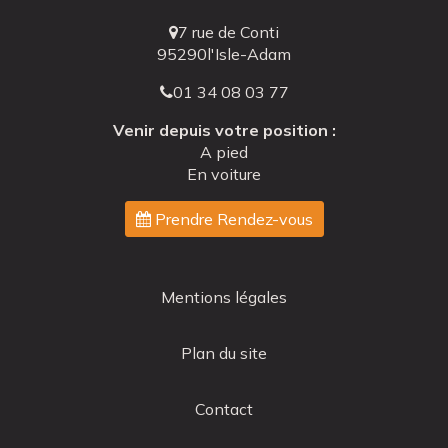
7 rue de Conti
95290
l'Isle-Adam
01 34 08 03 77
Venir depuis votre position :
A pied
En voiture
Prendre Rendez-vous
Navigation
Mentions légales
secondaire
Plan du site
Contact