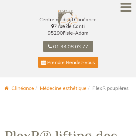
Skip
to
content
Centre médical Clinéance
7 rue de Conti
95290
l'Isle-Adam
01 34 08 03 77
Prendre Rendez-vous
Clinéance
Médecine esthétique
PlexR paupières
PlexR® lifting des