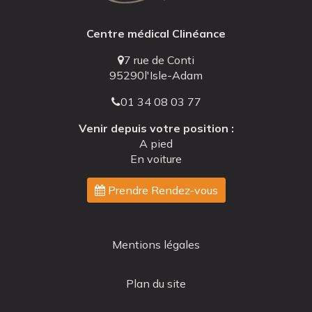
Centre médical Clinéance
7 rue de Conti
95290
l'Isle-Adam
01 34 08 03 77
Venir depuis votre position :
A pied
En voiture
Prendre Rendez-vous
Navigation
Mentions légales
secondaire
Plan du site