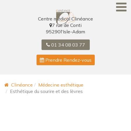
Skip
to
content
Centre médical Clinéance
7 rue de Conti
95290
l'Isle-Adam
01 34 08 03 77
Prendre Rendez-vous
Clinéance
Médecine esthétique
Esthétique du sourire et des lèvres