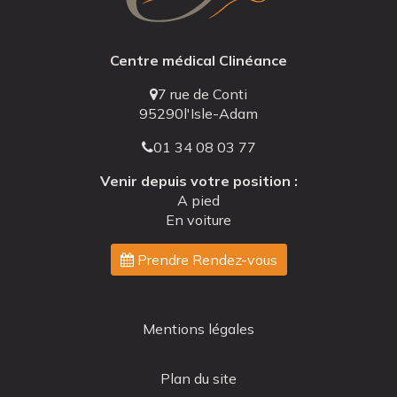
Centre médical Clinéance
7 rue de Conti
95290
l'Isle-Adam
01 34 08 03 77
Venir depuis votre position :
A pied
En voiture
Prendre Rendez-vous
Navigation
Mentions légales
secondaire
Plan du site