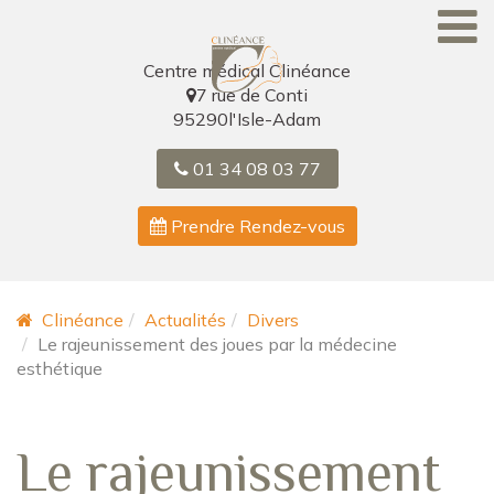
Skip
to
content
Centre médical Clinéance
7 rue de Conti
95290
l'Isle-Adam
01 34 08 03 77
Prendre Rendez-vous
Clinéance
Actualités
Divers
Le rajeunissement des joues par la médecine
esthétique
Le rajeunissement